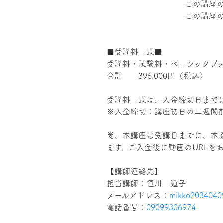
この講座
この講座
■受講料一式■
受講料・試験料・ベーシックブ
合計 396,000円（税込）
受講料一式は、入金締切日まで
※入金締切：講座初日の二週間
尚、本講座は受講日までに、本
ます。ご入金後に動画のURLを
【講師連絡先】
担当講師：恒川 道子
メールアドレス：
mikko2034040
電話番号：
09099306974