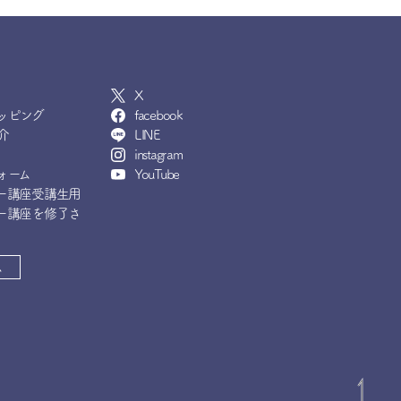
X
ッピング
facebook
介
LINE
instagram
ォーム
YouTube
ー講座受講生用
ー講座を修了さ
ム