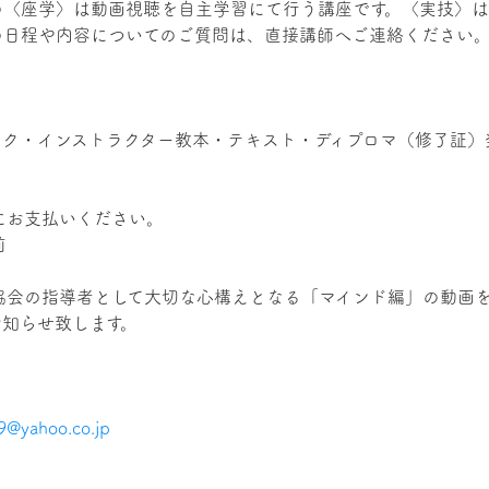
の〈座学〉は動画視聴を自主学習にて行う講座です。〈実技〉は
の日程や内容についてのご質問は、直接講師へご連絡ください
ック・インストラクター教本・テキスト・ディプロマ（修了証）
にお支払いください。
前
協会の指導者として大切な心構えとなる「マインド編」の動画
お知らせ致します。
9@yahoo.co.jp