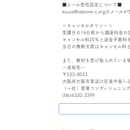
■メール受信設定について■
kouza@sebone-c.org
＜キャンセルポリシー＞
受講日の14日前から講座料金の
キャンセル料20％と返金手数料
当日の無断欠席はキャンセル料と
また、教材を受け取られている
ー返却先ー
〒533-0033
大阪府大阪市東淀川区東中島1-20-
（一社）背骨コンディショニング