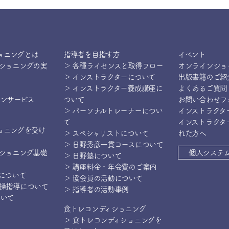
ョニングとは
指導者を目指す方
イベント
ィショニングの実
＞ 各種ライセンスと取得フロー
オンラインショ
＞ インストラクターについて
出版書籍のご紹
＞ インストラクター養成講座に
よくあるご質問
インサービス
ついて
お問い合わせフ
＞ パーソナルトレーナーについ
インストラクタ
て
インストラクタ
ョニングを受け
＞ スペシャリストについて
れた方へ
＞ 日野秀彦一貫コースについて
ィショニング基礎
個人システ
＞ 日野塾について
＞ 講座料金・年会費のご案内
操について
＞ 協会員の活動について
体操指導について
＞ 指導者の活動事例
ついて
食トレコンディショニング
＞ 食トレコンディショニングを