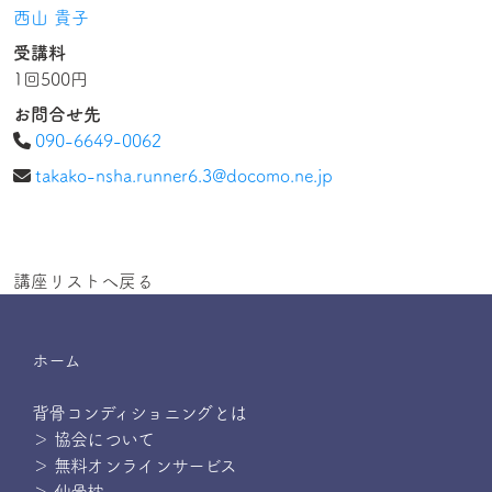
西山 貴子
受講料
1回500円
お問合せ先
090-6649-0062
takako-nsha.runner6.3@docomo.ne.jp
講座リストへ戻る
ホーム
背骨コンディショニングとは
＞ 協会について
＞ 無料オンラインサービス