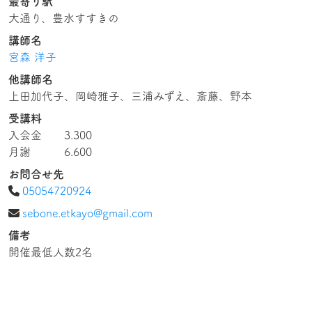
最寄り駅
大通り、豊水すすきの
講師名
宮森 洋子
他講師名
上田加代子、岡崎雅子、三浦みずえ、斎藤、野本
受講料
入会金 3.300
月謝 6.600
お問合せ先
05054720924
sebone.etkayo@gmail.com
備考
開催最低人数2名