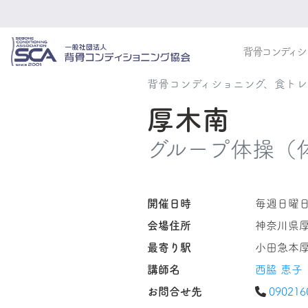
背骨コンディシ
背骨コンディショニング、食ト
厚木南
グループ体操（
開催日時
毎週日曜日
会場住所
神奈川県
最寄り駅
小田急本厚
講師名
西脇 恵子
お問合せ先
090216