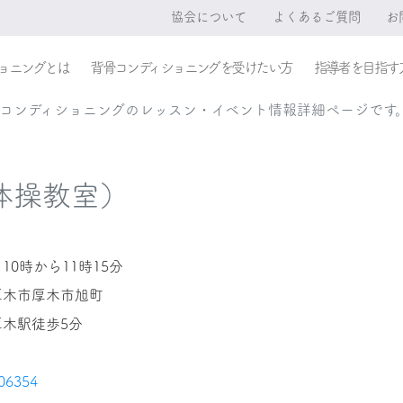
協会について
よくあるご質問
お
ョニングとは
背骨コンディショニングを受けたい方
指導者を目指す
レコンディショニングのレッスン・イベント情報詳細ページです
体操教室）
10時から11時15分
厚木市厚木市旭町
木駅徒歩5分
06354