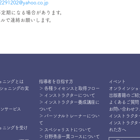
2291202@yahoo.co.jp
不定期になる場合があります。
ョニングとは
指導者を目指す方
イベント
ィショニングの実
＞ 各種ライセンスと取得フロー
オンラインショ
＞ インストラクターについて
出版書籍のご紹
＞ インストラクター養成講座に
よくあるご質問
インサービス
ついて
お問い合わせフ
＞ パーソナルトレーナーについ
インストラクタ
て
インストラクタ
ョニングを受け
＞ スペシャリストについて
れた方へ
＞ 日野秀彦一貫コースについて