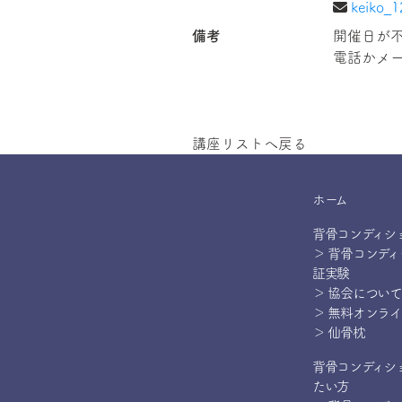
keiko_1
備考
開催日が
講座リストへ戻る
ホーム
背骨コンディシ
＞ 背骨コンデ
証実験
＞ 協会について
＞ 無料オンラ
＞ 仙骨枕
背骨コンディシ
たい方