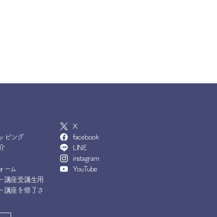
X
ッピング
facebook
介
LINE
instagram
ォーム
YouTube
ー講座受講生用
ー講座を修了さ