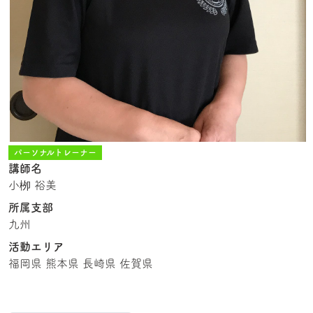
パーソナルトレーナー
講師名
小栁 裕美
所属支部
九州
活動エリア
福岡県 熊本県 長崎県 佐賀県