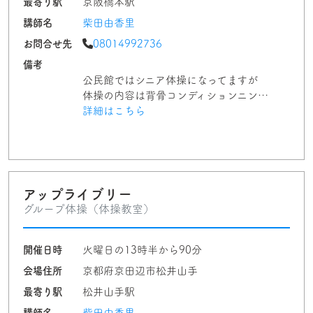
最寄り駅
京阪橋本駅
講師名
柴田由香里
お問合せ先
08014992736
備考
公民館ではシニア体操になってますが
体操の内容は背骨コンディションニン…
詳細はこちら
アップライブリー
グループ体操（体操教室）
開催日時
火曜日の13時半から90分
会場住所
京都府京田辺市松井山手
最寄り駅
松井山手駅
講師名
柴田由香里