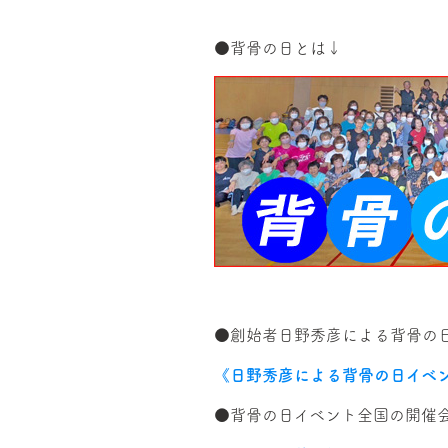
●背骨の日とは↓
●創始者日野秀彦による背骨の
《日野秀彦による背骨の日イベ
●背骨の日イベント全国の開催