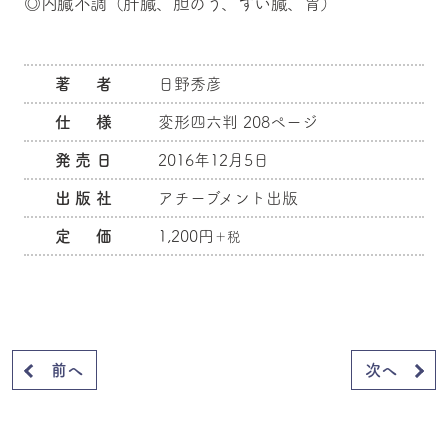
◎内臓不調（肝臓、胆のう、すい臓、胃）
著 者
日野秀彦
仕 様
変形四六判 208ページ
発売日
2016年12月5日
出版社
アチーブメント出版
定 価
1,200円
＋税
前へ
次へ