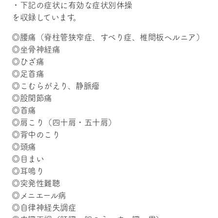
・下記の症状に有効な症状別体操
を収録しています。
◎腰痛（脊柱管狭窄症、すべり症、椎間板ヘルニア）
◎坐骨神経痛
◎ひざ痛
◎足首痛
◎こむらがえり、静脈瘤
◎股関節痛
◎首痛
◎肩こり（四十肩・五十肩）
◎背中のこり
◎頭痛
◎目まい
◎耳鳴り
◎突発性難聴
◎メニエール病
◎自律神経失調症