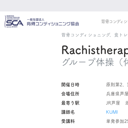
背骨コンディシ
背骨コンディショニング、食ト
Rachisthe
グループ体操（
開催日時
原則第2、第
会場住所
兵庫県芦屋
最寄り駅
JR芦屋 
講師名
KUMI
受講料
単発参加2