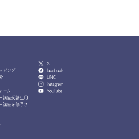
X
ッピング
facebook
介
LINE
instagram
ォーム
YouTube
ー講座受講生用
ー講座を修了さ
ム