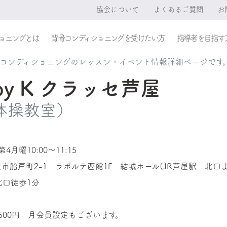
協会について
よくあるご質問
お
ョニングとは
背骨コンディショニングを受けたい方
指導者を目指す
レコンディショニングのレッスン・イベント情報詳細ページです
rapy K クラッセ芦屋
体操教室）
4月曜10:00～11:15
市船戸町2-1 ラポルテ西館1F 結城ホール(JR芦屋駅 北口よ
北口徒歩1分
500円 月会員設定もございます。