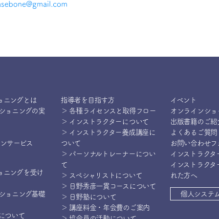
tasebone@gmail.com
ョニングとは
指導者を目指す方
イベント
ィショニングの実
＞ 各種ライセンスと取得フロー
オンラインショ
＞ インストラクターについて
出版書籍のご紹
＞ インストラクター養成講座に
よくあるご質問
インサービス
ついて
お問い合わせフ
＞ パーソナルトレーナーについ
インストラクタ
て
インストラクタ
ョニングを受け
＞ スペシャリストについて
れた方へ
＞ 日野秀彦一貫コースについて
ィショニング基礎
個人システ
＞ 日野塾について
＞ 講座料金・年会費のご案内
操について
＞ 協会員の活動について