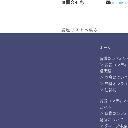
お問合せ先
nishiki
講座リストへ戻る
ホーム
背骨コンディシ
＞ 背骨コンデ
証実験
＞ 協会について
＞ 無料オンラ
＞ 仙骨枕
背骨コンディシ
たい方
＞ 背骨コンデ
講座について
＞ グループ体