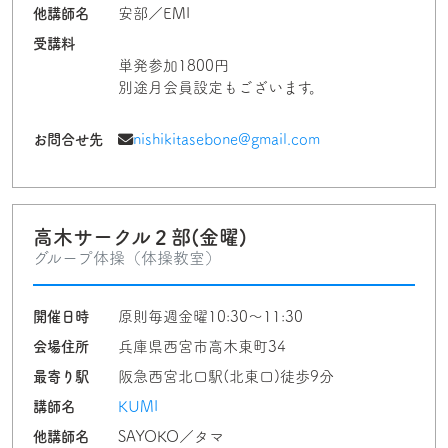
他講師名
安部／EMI
受講料
単発参加1800円
別途月会員設定もございます。
お問合せ先
nishikitasebone@gmail.com
高木サークル２部(金曜)
グループ体操（体操教室）
開催日時
原則毎週金曜10:30～11:30
会場住所
兵庫県西宮市高木東町34
最寄り駅
阪急西宮北口駅(北東口)徒歩9分
講師名
KUMI
他講師名
SAYOKO／タマ