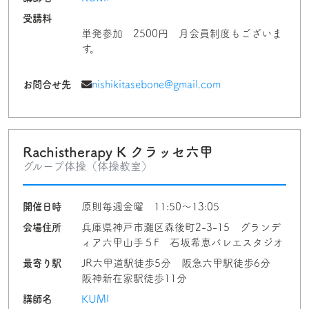
受講料
単発参加 2500円 月会員制度もございま
す。
お問合せ先
nishikitasebone@gmail.com
Rachistherapy K クラッセ六甲
グループ体操（体操教室）
開催日時
原則毎週金曜 11:50～13:05
会場住所
兵庫県神戸市灘区森後町2-3-15 グランデ
ィア六甲山手５F 石坂希恵バレエスタジオ
最寄り駅
JR六甲道駅徒歩5分 阪急六甲駅徒歩6分
阪神新在家駅徒歩11分
講師名
KUMI