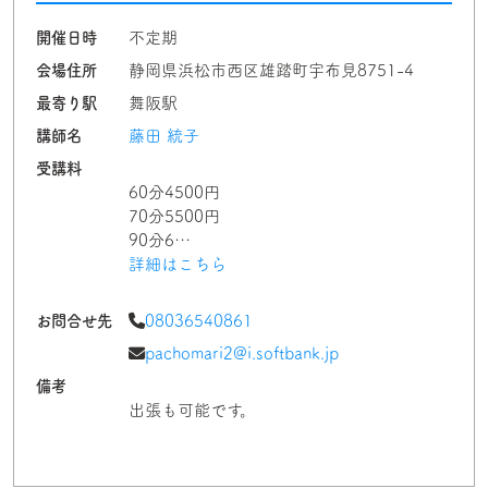
開催日時
不定期
会場住所
静岡県浜松市西区雄踏町宇布見8751-4
最寄り駅
舞阪駅
講師名
藤田 統子
受講料
60分4500円
70分5500円
90分6…
詳細はこちら
お問合せ先
08036540861
pachomari2@i.softbank.jp
備考
出張も可能です。