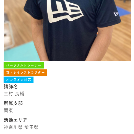
パーソナルトレーナー
食トレインストラクター
オンライン対応
講師名
三村 良輔
所属支部
関東
活動エリア
神奈川県 埼玉県