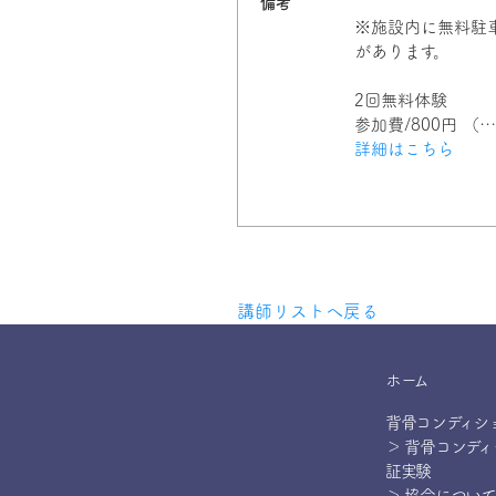
備考
※施設内に無料駐
があります。
2回無料体験
参加費/800円 （…
詳細はこちら
講師リストへ戻る
ホーム
背骨コンディシ
＞ 背骨コンデ
証実験
＞ 協会について