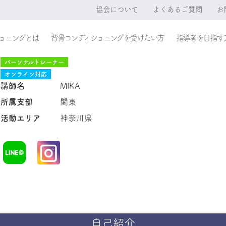
協会について
よくあるご質問
お
ョニングとは
背骨コンディショニングを受けたい方
指導者を目指す
パーソナルトレーナー
オンライン対応
講師名
MIKA
所属支部
関東
活動エリア
神奈川県
自己紹介