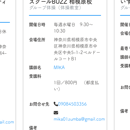
ティ
スクールBUZZ 相模原校
い
グループ体操（体操教室）
グル
開催日時
毎週水曜日 9:30〜
開催
10:30
日休
会場
会場住所
神奈川県相模原市中央
区神奈川県相模原市中
神奈
最寄
央区中央5-1-2ベルドー
4-
講師
ルコートB1
受講
講師名
MIKA
受講料
1回／800円 （都度払
お問
い）
お問合せ先
09084503356
備考
mika01zumba@gmail.com
il.com
備考