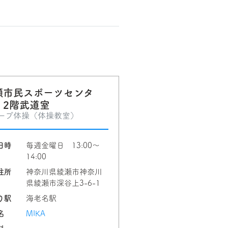
瀬市民スポーツセンタ
 2階武道室
ープ体操（体操教室）
日時
毎週金曜日 13:00〜
14:00
住所
神奈川県綾瀬市神奈川
県綾瀬市深谷上3-6-1
り駅
海老名駅
名
MIKA