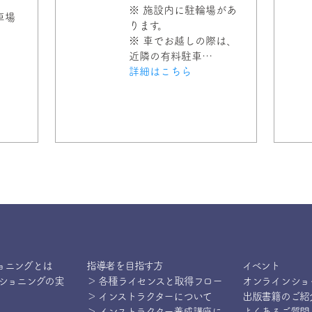
※ 施設内に駐輪場があ
車場
ります。
※ 車でお越しの際は、
近隣の有料駐車…
詳細はこちら
ョニングとは
指導者を目指す方
イベント
ィショニングの実
＞ 各種ライセンスと取得フロー
オンラインショ
＞ インストラクターについて
出版書籍のご紹
＞ インストラクター養成講座に
よくあるご質問