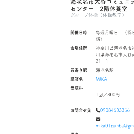
海老名市大谷コミュニ
センター 2階休養室
グループ体操（体操教室）
開催日時
毎週月曜日 （祝
講）
会場住所
神奈川県海老名市
川県海老名市大谷南
21−1
最寄り駅
海老名駅
講師名
MIKA
受講料
1回／800円
お問合せ先
09084503356
mika01zumba@gma