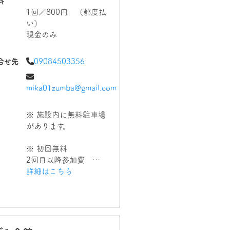
料
1回／800円 （都度払
い）
現金のみ
合せ先
09084503356
mika01zumba@gmail.com
※ 施設内に無料駐車場
があります。
※ 初回無料
2回目以降参加費 …
詳細はこちら