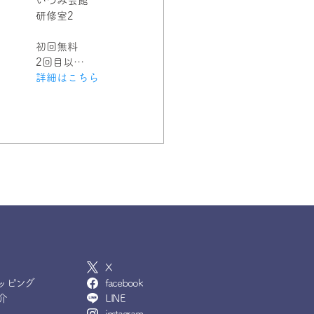
いづみ会館
研修室2
初回無料
2回目以…
詳細はこちら
X
ッピング
facebook
介
LINE
instagram