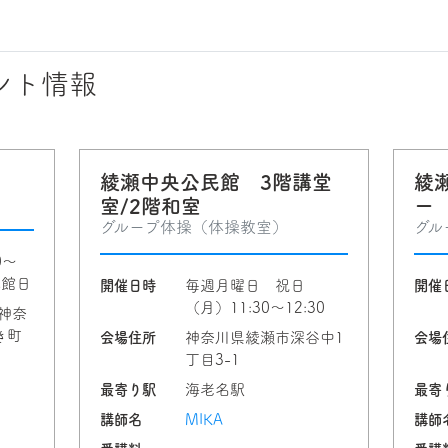
ント情報
綾瀬中央公民館 3階講堂
綾
室/2階和室
ー
グループ体操（体操教室）
グル
0〜
休館日
開催日時
毎週月曜日 祝日
開催
（月）11:30〜12:30
神奈
き町
会場住所
神奈川県綾瀬市深谷中1
会場
丁目3-1
最寄り駅
海老名駅
最寄
講師名
MIKA
講師