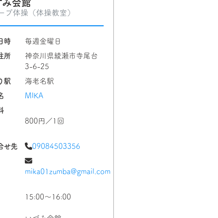
ずみ会館
ープ体操（体操教室）
日時
毎週金曜日
住所
神奈川県綾瀬市寺尾台
3-6-25
り駅
海老名駅
名
MIKA
料
800円／1回
合せ先
09084503356
mika01zumba@gmail.com
15:00〜16:00