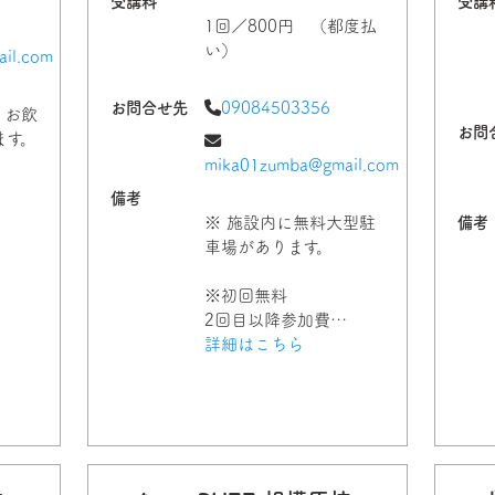
受講料
受講
1回／800円 （都度払
い）
il.com
お問合せ先
09084503356
 お飲
お問
ます。
mika01zumba@gmail.com
備考
※ 施設内に無料大型駐
備考
車場があります。
※初回無料
2回目以降参加費…
詳細はこちら