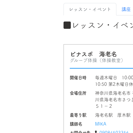
レッスン・イベント
講座
レッスン・イベ
ビナスポ 海老名
グループ体操（体操教室）
開催日時
毎週木曜日 10:0
10:50 第2木曜日
会場住所
神奈川県海老名市 
川県海老名市さつ
５１−２
最寄り駅
海老名駅 厚木駅
講師名
MIKA
お問合せ先
09084503356