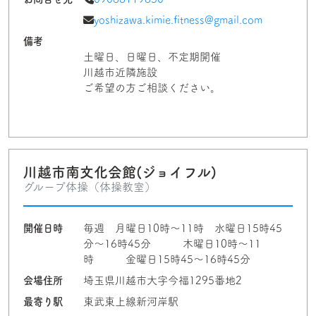
yoshizawa.kimie.fitness@gmail.com
備考
土曜日、日曜日、不定期開催
川越市近隣施設
ご希望の方ご相談ください。
川越市南文化会館(ジョイフル)
グループ体操（体操教室）
開催日時
毎週 月曜日10時〜11時 水曜日15時45
分〜16時45分 木曜日10時〜11
時 金曜日15時45〜16時45分
会場住所
埼玉県川越市大字今福1295番地2
最寄り駅
東武東上線新河岸駅