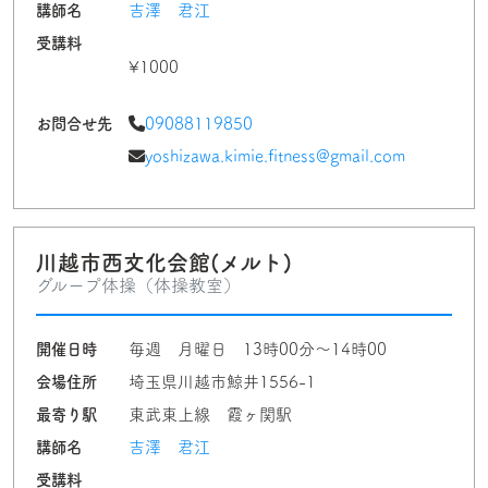
講師名
吉澤 君江
受講料
¥1000
お問合せ先
09088119850
yoshizawa.kimie.fitness@gmail.com
川越市西文化会館(メルト)
グループ体操（体操教室）
開催日時
毎週 月曜日 13時00分〜14時00
会場住所
埼玉県川越市鯨井1556-1
最寄り駅
東武東上線 霞ヶ関駅
講師名
吉澤 君江
受講料