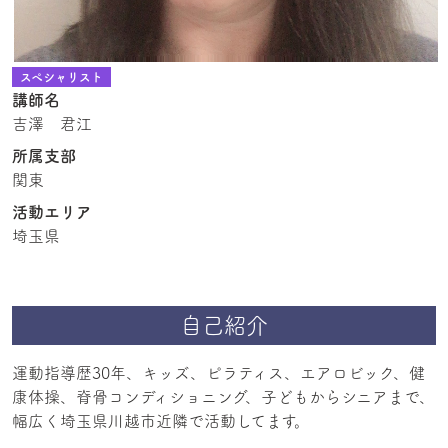
スペシャリスト
講師名
吉澤 君江
所属支部
関東
活動エリア
埼玉県
自己紹介
運動指導歴30年、キッズ、ピラティス、エアロビック、健
康体操、脊骨コンディショニング、子どもからシニアまで、
幅広く埼玉県川越市近隣で活動してます。