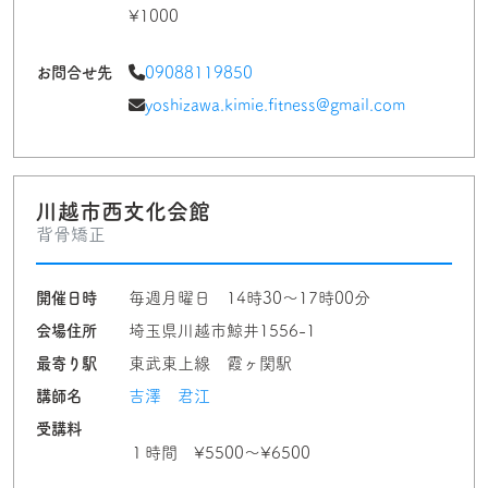
¥1000
お問合せ先
09088119850
yoshizawa.kimie.fitness@gmail.com
川越市西文化会館
背骨矯正
開催日時
毎週月曜日 14時30〜17時00分
会場住所
埼玉県川越市鯨井1556-1
最寄り駅
東武東上線 霞ヶ関駅
講師名
吉澤 君江
受講料
１時間 ¥5500〜¥6500