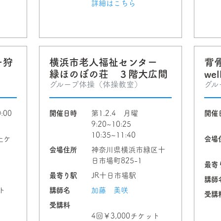
詳細はこちら
ー狩
横浜市老人福祉センター
背
緑ほのぼの荘 ３階大広間
wel
グループ体操（体操教室）
グル
:00
開催日時
第1.2.4 月曜
開催
9:20~10:25
10:35~11:40
土ケ
会場
会場住所
神奈川県横浜市緑区十
日市場町825-1
最寄
最寄り駅
JR十日市場駅
講師
ト
講師名
加藤 美咲
受講
受講料
4回￥3,000チケット