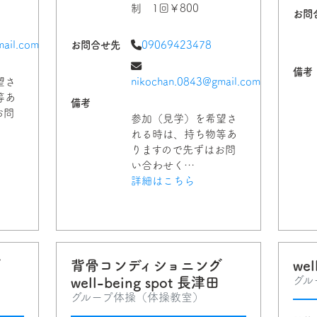
制 1回￥800
お問
ail.com
お問合せ先
09069423478
備考
望さ
nikochan.0843@gmail.com
等あ
備考
お問
参加（見学）を希望さ
れる時は、持ち物等あ
りますので先ずはお問
い合わせく…
詳細はこちら
グ
背骨コンディショニング
wel
グル
well-being spot 長津田
グループ体操（体操教室）