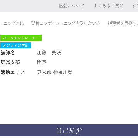
協会について
よくあるご質問
お
ョニングとは
背骨コンディショニングを受けたい方
指導者を目指す
パーソナルトレーナー
オンライン対応
講師名
加藤 美咲
所属支部
関東
活動エリア
東京都 神奈川県
自己紹介