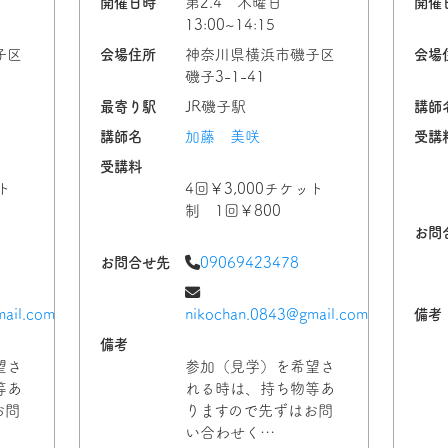
開催日時
第2.4 木曜日
開催
13:00~14:15
子区
会場住所
神奈川県横浜市磯子区
会場
磯子3-1-41
最寄り駅
JR磯子駅
講師
講師名
加藤 美咲
受講
受講料
ト
4回￥3,000チケット
制 1回￥800
お問
お問合せ先
09069423478
ail.com
nikochan.0843@gmail.com
備考
備考
望さ
参加（見学）を希望さ
等あ
れる時は、持ち物等あ
お問
りますので先ずはお問
い合わせく…