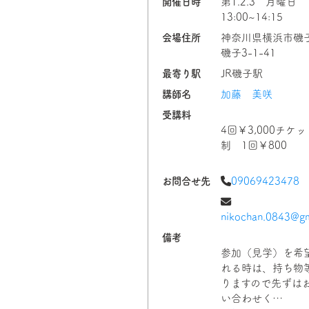
開催日時
第1.2.3 月曜日
13:00~14:15
会場住所
神奈川県横浜市磯
磯子3-1-41
最寄り駅
JR磯子駅
講師名
加藤 美咲
受講料
4回￥3,000チケッ
制 1回￥800
お問合せ先
09069423478
nikochan.0843@gm
備考
参加（見学）を希
れる時は、持ち物
りますので先ずは
い合わせく…