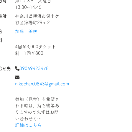
日時
第1.2.3.5 火曜日
13:30~14:45
住所
神奈川県横浜市保土ケ
谷区狩場町295-2
名
加藤 美咲
料
4回￥3,000チケット
制 1回￥800
合せ先
09069423478
nikochan.0843@gmail.com
参加（見学）を希望さ
れる時は、持ち物等あ
りますので先ずはお問
い合わせく…
詳細はこちら