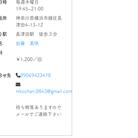
日時
毎週木曜日
19:45~21:00
住所
神奈川県横浜市緑区長
津田4-13-12
り駅
長津田駅 徒歩３分
名
加藤 美咲
料
￥1,200／回
合せ先
09069423478
nikochan.0843@gmail.com
持ち物等ありますので
メールでご連絡下さい