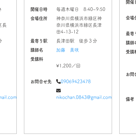
開催
さ
開催日時
毎週木曜日 8:40~9:50
会場
会場住所
神奈川県横浜市緑区神
区長
奈川県横浜市緑区長津
田4-13-12
最寄
分
最寄り駅
長津田駅 徒歩３分
講師
講師名
加藤 美咲
受講
受講料
¥1,200／回
お問
お問合せ先
09069423478
ail.com
nikochan.0843@gmail.com
備考