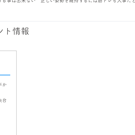
ける事は出来ない 正しい姿勢を維持するには筋トレも大事だ
ント情報
半か
央台