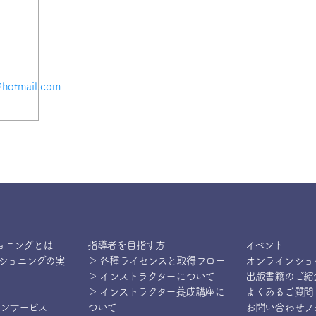
hotmail.com
ョニングとは
指導者を目指す方
イベント
ィショニングの実
＞ 各種ライセンスと取得フロー
オンラインショ
＞ インストラクターについて
出版書籍のご紹
＞ インストラクター養成講座に
よくあるご質問
インサービス
ついて
お問い合わせフ