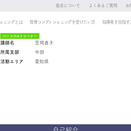
協会について
よくあるご質問
お
ョニングとは
背骨コンディショニングを受けたい方
指導者を目指す
パーソナルトレーナー
講師名
笠岡直子
所属支部
中部
活動エリア
愛知県
自己紹介