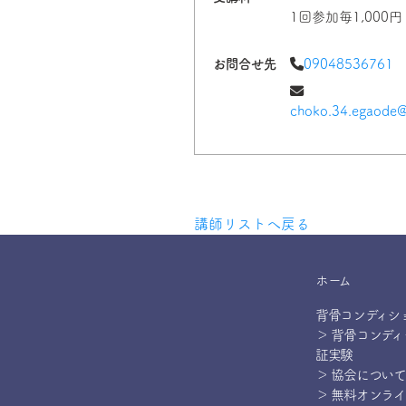
1回参加毎1,000円
お問合せ先
09048536761
choko.34.egaode@
講師リストへ戻る
ホーム
背骨コンディシ
＞ 背骨コンデ
証実験
＞ 協会について
＞ 無料オンラ