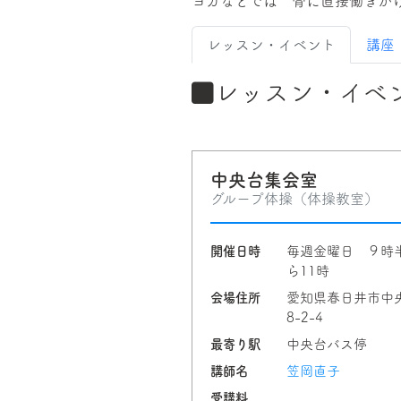
ヨガなどでは 骨に直接働きか
レッスン・イベント
講座
レッスン・イベ
中央台集会室
グループ体操（体操教室）
開催日時
毎週金曜日 ９時
ら11時
会場住所
愛知県春日井市中
8-2-4
最寄り駅
中央台バス停
講師名
笠岡直子
受講料