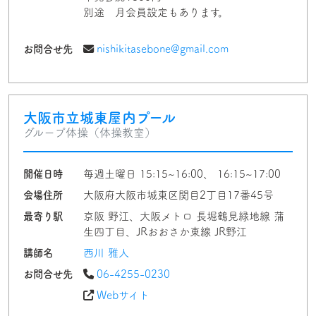
別途 月会員設定もあります。
お問合せ先
nishikitasebone@gmail.com
大阪市立城東屋内プール
グループ体操（体操教室）
開催日時
毎週土曜日 15:15~16:00、 16:15~17:00
会場住所
大阪府大阪市城東区関目2丁目17番45号
最寄り駅
京阪 野江、大阪メトロ 長堀鶴見緑地線 蒲
生四丁目、JRおおさか東線 JR野江
講師名
西川 雅人
お問合せ先
06-4255-0230
Webサイト