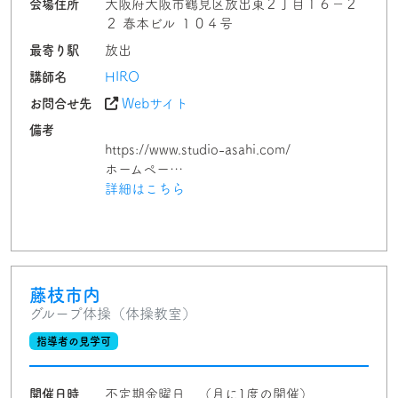
会場住所
大阪府大阪市鶴見区放出東２丁目１６−２
２ 春本ビル １０４号
最寄り駅
放出
講師名
HIRO
お問合せ先
Webサイト
備考
https://www.studio-asahi.com/
ホームペー…
詳細はこちら
藤枝市内
グループ体操（体操教室）
指導者の見学可
開催日時
不定期金曜日 （月に1度の開催）