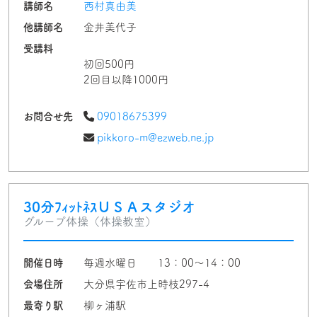
講師名
西村真由美
他講師名
金井美代子
受講料
初回500円
2回目以降1000円
お問合せ先
09018675399
pikkoro-m@ezweb.ne.jp
30分ﾌｨｯﾄﾈｽＵＳＡスタジオ
グループ体操（体操教室）
開催日時
毎週水曜日 13：00～14：00
会場住所
大分県宇佐市上時枝297-4
最寄り駅
柳ヶ浦駅