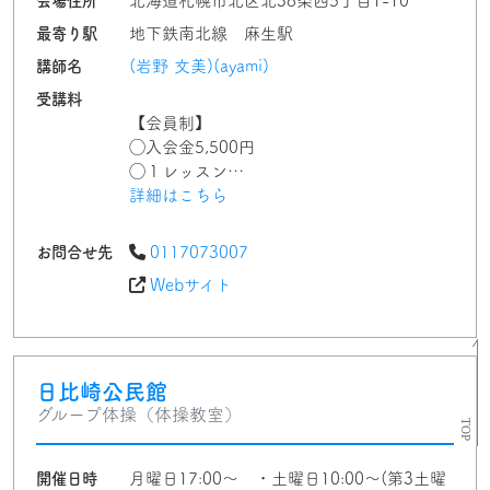
会場住所
北海道札幌市北区北38条西5丁目1-10
最寄り駅
地下鉄南北線 麻生駅
講師名
(岩野 文美)(ayami)
受講料
【会員制】
◯入会金5,500円
◯１レッスン…
詳細はこちら
お問合せ先
0117073007
Webサイト
日比崎公民館
グループ体操（体操教室）
開催日時
月曜日17:00〜 ・土曜日10:00〜(第3土曜