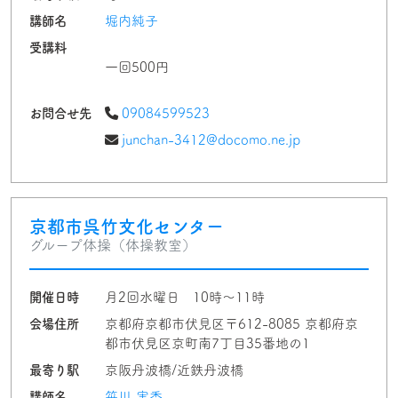
講師名
堀内純子
受講料
一回500円
お問合せ先
09084599523
junchan-3412@docomo.ne.jp
京都市呉竹文化センター
グループ体操（体操教室）
開催日時
月2回水曜日 10時〜11時
会場住所
京都府京都市伏見区〒612-8085 京都府京
都市伏見区京町南7丁目35番地の1
最寄り駅
京阪丹波橋/近鉄丹波橋
講師名
笹川 実香