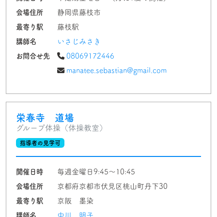
会場住所
静岡県藤枝市
最寄り駅
藤枝駅
講師名
いさじみさき
お問合せ先
08069172446
manatee.sebastian@gmail.com
栄春寺 道場
グループ体操（体操教室）
指導者の見学可
開催日時
毎週金曜日9:45〜10:45
会場住所
京都府京都市伏見区桃山町丹下30
最寄り駅
京阪 墨染
講師名
中川 明子