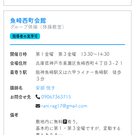
魚崎西町会館
グループ体操（体操教室）
指導者の見学可
開催日時
第１金曜 第３金曜 13:30〜14:30
会場住所
兵庫県神戸市東灘区魚崎西町４丁目３-２１
最寄り駅
阪神魚崎駅又は六甲ライナー魚崎駅 徒歩
３分
講師名
安部 悦子
お問合せ先
09067363715
rani.rag17@gmail.com
備考
敷地内に無料🅿有り。
基本的に第１・第３金曜ですが、変動する
事もありま…