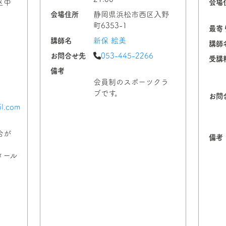
区中
会場
会場住所
静岡県浜松市西区入野
町6353-1
最寄
講師名
新保 絵美
講師
お問合せ先
053-445-2266
受講
備考
会員制のスポーツクラ
ブです。
お問
l.com
合が
備考
メール