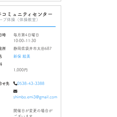
井コミュニティセンター
ープ体操（体操教室）
日時
毎月第4日曜日
10:00-11:30
住所
静岡県袋井市太田687
名
新保 絵美
料
1,000円
合せ先
0538-43-3388
shimbo.emi3@gmail.com
開催日が変更の場合が
ございます。