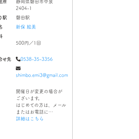
住所
静岡県磐田市中泉
2404-1
り駅
磐田駅
名
新保 絵美
料
500円／1回
合せ先
0538-35-3356
shimbo.emi3@gmail.com
開催日が変更の場合が
ございます。
はじめての方は、メール
またはお電話に…
詳細はこちら