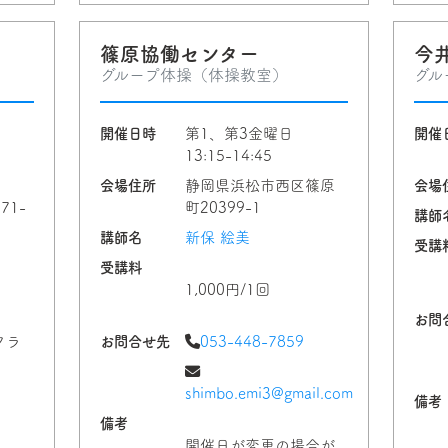
篠原協働センター
今
グループ体操（体操教室）
グル
開催日時
第1、第3金曜日
開催
日
13:15-14:45
会場住所
静岡県浜松市西区篠原
会場
71-
町20399-1
講師
講師名
新保 絵美
受講
受講料
1,000円/1回
お問
クラ
お問合せ先
053-448-7859
shimbo.emi3@gmail.com
備考
備考
開催日が変更の場合が