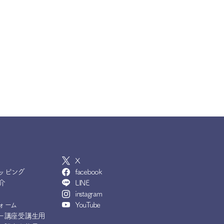
X
ッピング
facebook
介
LINE
instagram
ォーム
YouTube
ー講座受講生用