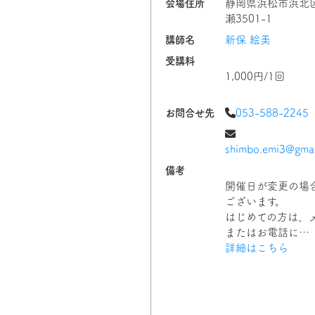
会場住所
静岡県浜松市浜北
瀬3501-1
講師名
新保 絵美
受講料
1,000円/1回
お問合せ先
053-588-2245
shimbo.emi3@gmai
備考
開催日が変更の場
ございます。
はじめての方は、
またはお電話に…
詳細はこちら