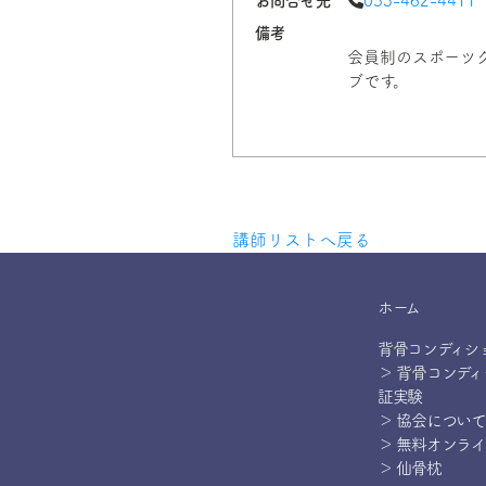
お問合せ先
053-462-4411
備考
会員制のスポーツ
ブです。
講師リストへ戻る
ホーム
背骨コンディシ
＞ 背骨コンデ
証実験
＞ 協会について
＞ 無料オンラ
＞ 仙骨枕