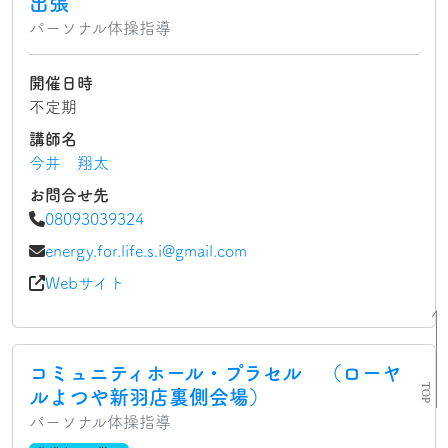
出張
パーソナル体操指導
開催日時
不定期
講師名
今井 翔太
お問合せ先
08093039324
energy.for.life.s.i@gmail.com
Webサイト
コミュニティホール・プラセル （ローヤ
ルよつや新羽店裏側会場）
パーソナル体操指導