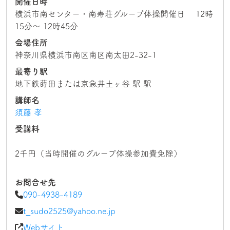
開催日時
横浜市南センター・南寿荘グループ体操開催日 12時
15分～ 12時45分
会場住所
神奈川県横浜市南区南区南太田2-32-1
最寄り駅
地下鉄蒔田または京急井土ヶ谷 駅 駅
講師名
須藤 孝
受講料
2千円（当時開催のグループ体操参加費免除）
お問合せ先
090-4938-4189
t_sudo2525@yahoo.ne.jp
Webサイト