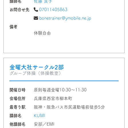
講師名
佐藤 良子
お問合せ先
07011405863
bonetrainer@ymobile.ne.jp
備考
体験自由
金曜大社サークル2部
グループ体操（体操教室）
開催日時
原則毎週金曜10:30～11:30
会場住所
兵庫県西宮市柳本町
最寄り駅
阪神・阪急バス市民運動場前徒歩5分
講師名
KUMI
他講師名
安部／EMI