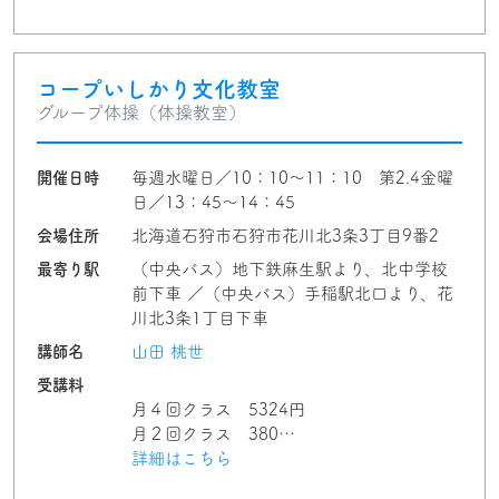
コープいしかり文化教室
グループ体操（体操教室）
開催日時
毎週水曜日／10：10～11：10 第2.4金曜
日／13：45～14：45
会場住所
北海道石狩市石狩市花川北3条3丁目9番2
最寄り駅
（中央バス）地下鉄麻生駅より、北中学校
前下車 ／（中央バス）手稲駅北口より、花
川北3条1丁目下車
講師名
山田 桃世
受講料
月４回クラス 5324円
月２回クラス 380…
詳細はこちら