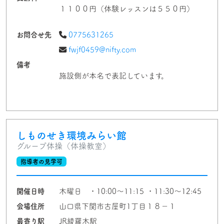
１１００円（体験レッスンは５５０円）
お問合せ先
0775631265
fwjf0459@nifty.com
備考
施設側が本名で表記しています。
しものせき環境みらい館
グループ体操（体操教室）
指導者の見学可
開催日時
木曜日 ・10:00〜11:15 ・11:30〜12:45
会場住所
山口県下関市古屋町1丁目１８－１
最寄り駅
JR綾羅木駅