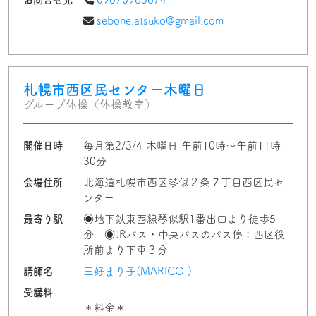
sebone.atsuko@gmail.com
札幌市西区民センター木曜日
グループ体操（体操教室）
開催日時
毎月第2/3/4 木曜日 午前10時〜午前11時
30分
会場住所
北海道札幌市西区琴似２条７丁目西区民セ
ンター
最寄り駅
◉地下鉄東西線琴似駅1番出口より徒歩5
分 ◉JRバス・中央バスのバス停：西区役
所前より下車３分
講師名
三好まり子(MARICO )
受講料
＊料金＊