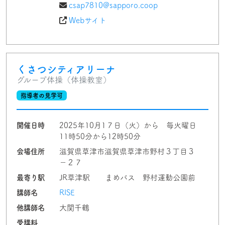
csap7810@sapporo.coop
Webサイト
くさつシティアリーナ
グループ体操（体操教室）
指導者の見学可
開催日時
2025年10月1７日（火）から 毎火曜日
11時50分から12時50分
会場住所
滋賀県草津市滋賀県草津市野村３丁目３
−２７
最寄り駅
JR草津駅 まめバス 野村運動公園前
講師名
RISE
他講師名
大関千鶴
受講料