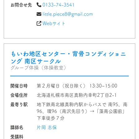
お問合せ先
0133-74-3541
little.piece8@gmail.com
Webサイト
もいわ地区センター・背骨コンディショニ
ング 南区サークル
グループ体操（体操教室）
開催日時
第２月曜日（祝日除く） 13:30~15:00
会場住所
北海道札幌市南区真駒内幸町2丁目2-1
最寄り駅
地下鉄南北線真駒内駅からバスで 南95、南
96、環96（南沢先回り）→「藻南公園前」
下車徒歩７分
講師名
片岡 志保
受講料