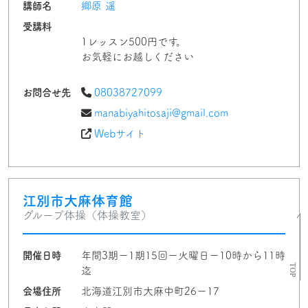
講師名
郷原 遥
受講料
1レッスン500円です。
お気軽にお越しください
お問合せ先
08038727099
manabiyahitosaji@gmail.com
Webサイト
江別市大麻体育館
グループ体操（体操教室）
開催日時
年間3期ー1期15回ー火曜日ー10時から11時
迄
会場住所
北海道江別市大麻中町26ー17