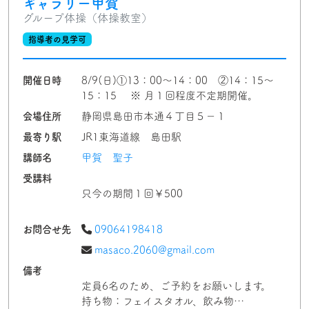
ギャラリー甲賀
グループ体操（体操教室）
指導者の見学可
開催日時
8/9(日)①13：00～14：00 ②14：15～
15：15 ※ 月１回程度不定期開催。
会場住所
静岡県島田市本通４丁目５－１
最寄り駅
JR1東海道線 島田駅
講師名
甲賀 聖子
受講料
只今の期間１回￥500
お問合せ先
09064198418
masaco.2060@gmail.com
備考
定員6名のため、ご予約をお願いします。
持ち物：フェイスタオル、飲み物…