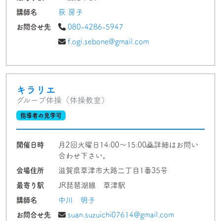
講師名
荻 房子
お問合せ先
080-4286-5947
f.ogi.sebone@gmail.com
キラリエ
グループ体操（体操教室）
指導者の見学可
開催日時
月2回火曜日14:00〜15:00🙇詳細はお問い
合わせ下さい。
会場住所
滋賀県草津市大路二丁目1番35号
最寄り駅
JR琵琶湖線 草津駅
講師名
中川 明子
お問合せ先
suan.suzuichi07614@gmail.com