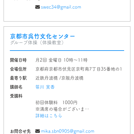
swec34@gmail.com
京都市呉竹文化センター
グループ体操（体操教室）
開催日時
月2回 金曜日 10時〜11時
会場住所
京都府京都市伏見区京町南7丁目35番地の1
最寄り駅
近鉄丹波橋 /京阪丹波橋
講師名
笹川 実香
受講料
初回体験料 1000円
※満席の場合がございま…
詳細はこちら
お問合せ先
mika.sbn0905@gmail.com